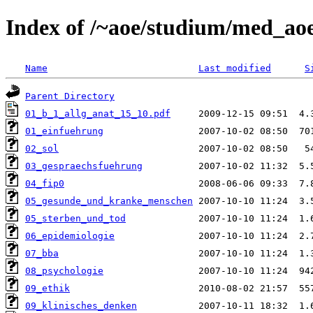
Index of /~aoe/studium/med_ao
Name
Last modified
S
Parent Directory
01_b_1_allg_anat_15_10.pdf
01_einfuehrung
02_sol
03_gespraechsfuehrung
04_fip0
05_gesunde_und_kranke_menschen
05_sterben_und_tod
06_epidemiologie
07_bba
08_psychologie
09_ethik
09_klinisches_denken