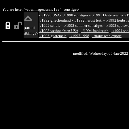
You are here:
/~aoe/
images/
scan/
1994_sonstiges/
-
../1990 USA
-
../1990 sonstiges
-
../1991 Oesterreich
-
../
../1992 griechenland
-
../1992 herbst festl
-
../1992 herbst 
../1992 schule
-
../1992 sommer sonstiges
-
../1992 sportw
parent
../1993 weihnachten USA
-
../1994 frankreich
-
../1994 son
siblings>
../1996 guatemala
-
../1997 1998
-
../franz scan export
modified: Wednesday, 05-Jan-2022